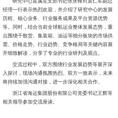
研究中心
直属党支部书记张永锋对袁仁军副总
经理一行表示热烈欢迎，并介绍了研究中心的发展
历程、核心业务、行业服务成果及平台资源优势
等
。同时，结合当前全球
航运业
整体
发展态势
，重
点围绕干散货、集装箱、油运
等
细分板块的市场供
需、价格走势、行业趋势、竞争格局等关键内容展
开细致解读，分享了专业的行业研判
及观点。
交流过程中，双方围绕
行业发展趋势等展开深
入探讨，
现场沟通氛围热烈
。双方一致表示，未来
将
持续加强沟通对接
，进一步深化相关合作。
浙江省海运集团股份有限公司党委书记
王辉等
相关领导
参加
交流座谈
。