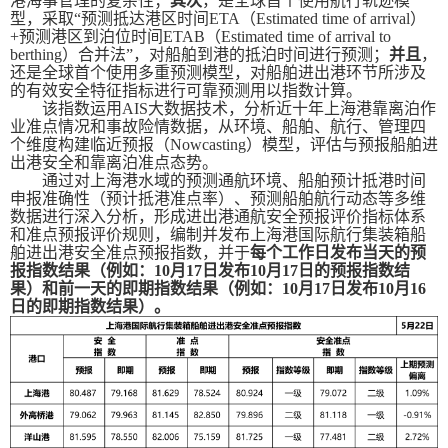
港海事管理的复杂性；
其次
，是全球首个使用航行轨迹模
型，采取“预测抵达港区时间
ETA
（
Estimated time of arrival
）
+
预测港区到泊位时间
ETAB
（
Estimated time of arrival to
berthing
）合并法”，对船舶到港的抵泊时间进行预测；
并且
，
还是全球首个使用多重预测模型，对船舶进出港环节所涉及
的有效安全特征指标进行可靠预测用以指数计算。
该指数运用
AIS
大数据技术，分析近十年上海港靠离泊作
业准点情况和事故险情数据，从环境、船舶、航行、管理四
个维度构建临近预报（
Nowcasting
）模型，评估与预报船舶进
出港安全和靠离泊准点态势。
通过对上海港水域的预测通航环境、船舶预计抵港时间
申报准确性（预计抵港准点率）、预测船舶航行动态等多维
数据进行深入分析，形成进出港通航安全预报评价指标体系
和准点预报评价规则，编制并发布上海港国际航行集装箱船
舶进出港安全准点预报指数，并于
每个工作日发布当天的预
报指数结果（例如：
10
月
17
日发布
10
月
17
日的预报指数结
果）和前一天的即期指数结果（例如：
10
月
17
日发布
10
月
16
日的即期指数结果）。