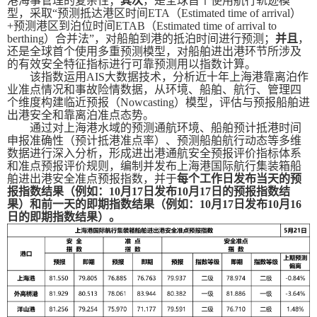
港海事管理的复杂性；
其次
，是全球首个使用航行轨迹模
型，采取“预测抵达港区时间
ETA
（
Estimated time of arrival
）
+
预测港区到泊位时间
ETAB
（
Estimated time of arrival to
berthing
）合并法”，对船舶到港的抵泊时间进行预测；
并且
，
还是全球首个使用多重预测模型，对船舶进出港环节所涉及
的有效安全特征指标进行可靠预测用以指数计算。
该指数运用
AIS
大数据技术，分析近十年上海港靠离泊作
业准点情况和事故险情数据，从环境、船舶、航行、管理四
个维度构建临近预报（
Nowcasting
）模型，评估与预报船舶进
出港安全和靠离泊准点态势。
通过对上海港水域的预测通航环境、船舶预计抵港时间
申报准确性（预计抵港准点率）、预测船舶航行动态等多维
数据进行深入分析，形成进出港通航安全预报评价指标体系
和准点预报评价规则，编制并发布上海港国际航行集装箱船
舶进出港安全准点预报指数，并于
每个工作日发布当天的预
报指数结果（例如：
10
月
17
日发布
10
月
17
日的预报指数结
果）和前一天的即期指数结果（例如：
10
月
17
日发布
10
月
16
日的即期指数结果）。