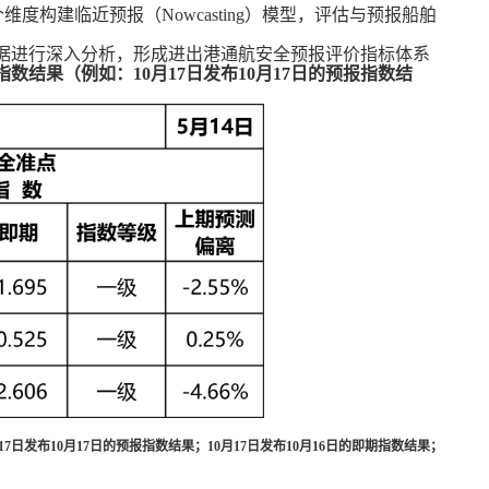
个维度构建临近预报（
Nowcasting
）模型，评估与预报船舶
据进行深入分析，形成进出港通航安全预报评价指标体系
指数结果（例如：
10
月
17
日发布
10
月
17
日的预报指数结
17
日发布
10
月
17
日的预报指数结果；
10
月
17
日发布
10
月
16
日的即期指数结果；