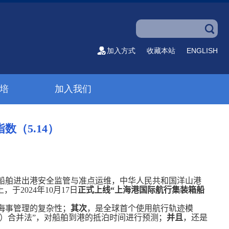
加入方式
收藏本站
ENGLISH
培
加入我们
（5.14）
船舶进出港安全监管与准点运维，中华人民共和国洋山港
上，于
2024
年
10
月
17
日
正式上线“上海港国际航行集装箱船
海事管理的复杂性；
其次
，是全球首个使用航行轨迹模
）合并法”，对船舶到港的抵泊时间进行预测；
并且
，还是