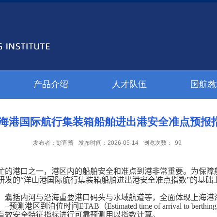
产品介绍
人才队伍
国航教
海港国际航行集装箱船舶进出港安全准点预报指数
发布者：彭宜蔷
发布时间：2026-05-14
浏览次数：
99
忙的港口之一，港区内的船舶安全和准点到港非常重要。为保障
研发的“洋山港国际航行集装箱船舶进出港安全准点指数”的基础
，囊括内河与沿海重要港口码头与水域航道等，全面体现上海港
）
+
预测港区到泊位时间
ETAB
（
Estimated time of arrival to berthing
有效安全特征指标进行可靠预测用以指数计算。