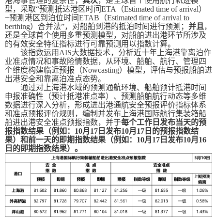
港海事管理的复杂性；
其次
，是全球首个使用航行轨迹模
型，采取“预测抵达港区时间
ETA
（
Estimated time of arrival
）
+
预测港区到泊位时间
ETAB
（
Estimated time of arrival to
berthing
）合并法”，对船舶到港的抵泊时间进行预测；
并且
，
还是全球首个使用多重预测模型，对船舶进出港环节所涉及
的有效安全特征指标进行可靠预测用以指数计算。
该指数运用
AIS
大数据技术，分析近十年上海港靠离泊作
业准点情况和事故险情数据，从环境、船舶、航行、管理四
个维度构建临近预报（
Nowcasting
）模型，评估与预报船舶进
出港安全和靠离泊准点态势。
通过对上海港水域的预测通航环境、船舶预计抵港时间
申报准确性（预计抵港准点率）、预测船舶航行动态等多维
数据进行深入分析，形成进出港通航安全预报评价指标体系
和准点预报评价规则，编制并发布上海港国际航行集装箱船
舶进出港安全准点预报指数，并于
每个工作日发布当天的预
报指数结果（例如：
10
月
17
日发布
10
月
17
日的预报指数结
果）和前一天的即期指数结果（例如：
10
月
17
日发布
10
月
16
日的即期指数结果）。