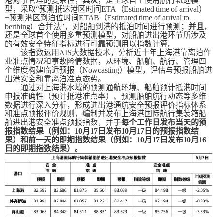
港海事管理的复杂性；
其次
，是全球首个使用航行轨迹模
型，采取“预测抵达港区时间
ETA
（
Estimated time of arrival
）
+
预测港区到泊位时间
ETAB
（
Estimated time of arrival to
berthing
）合并法”，对船舶到港的抵泊时间进行预测；
并且
，
还是全球首个使用多重预测模型，对船舶进出港环节所涉及
的有效安全特征指标进行可靠预测用以指数计算。
该指数运用
AIS
大数据技术，分析近十年上海港靠离泊作
业准点情况和事故险情数据，从环境、船舶、航行、管理四
个维度构建临近预报（
Nowcasting
）模型，评估与预报船舶进
出港安全和靠离泊准点态势。
通过对上海港水域的预测通航环境、船舶预计抵港时间
申报准确性（预计抵港准点率）、预测船舶航行动态等多维
数据进行深入分析，形成进出港通航安全预报评价指标体系
和准点预报评价规则，编制并发布上海港国际航行集装箱船
舶进出港安全准点预报指数，并于
每个工作日发布当天的预
报指数结果（例如：
10
月
17
日发布
10
月
17
日的预报指数结
果）和前一天的即期指数结果（例如：
10
月
17
日发布
10
月
16
日的即期指数结果）。