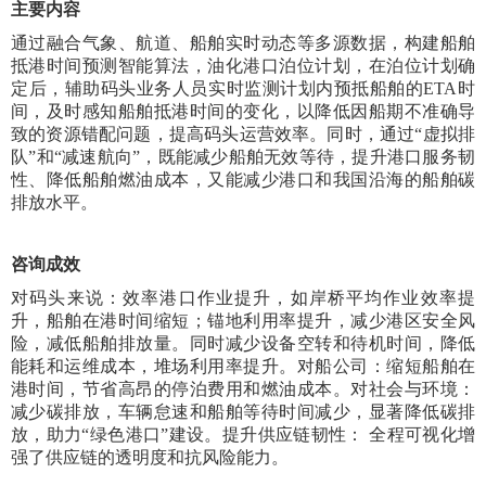
主要内容
通过融合气象、航道、船舶实时动态等多源数据，构建船舶
抵港时间预测智能算法，油化港口泊位计划，在泊位计划确
定后，辅助码头业务人员实时监测计划内预抵船舶的ETA时
间，及时感知船舶抵港时间的变化，以降低因船期不准确导
致的资源错配问题，提高码头运营效率。同时，通过“虚拟排
队”和“减速航向”，既能减少船舶无效等待，提升港口服务韧
性、降低船舶燃油成本，又能减少港口和我国沿海的船舶碳
排放水平。
咨询成效
对码头来说：效率港口作业提升，如岸桥平均作业效率提
升，船舶在港时间缩短；锚地利用率提升，减少港区安全风
险，减低船舶排放量。同时减少设备空转和待机时间，降低
能耗和运维成本，堆场利用率提升。对船公司：缩短船舶在
港时间，节省高昂的停泊费用和燃油成本。对社会与环境：
减少碳排放，车辆怠速和船舶等待时间减少，显著降低碳排
放，助力“绿色港口”建设。提升供应链韧性： 全程可视化增
强了供应链的透明度和抗风险能力。