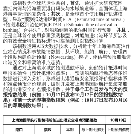
该指数为全球航运业首创，
首先
，通过扩大研究范围，
囊括内河与沿海重要港口码头与水域航道等，全面体现上海
港海事管理的复杂性；
其次
，是全球首个使用航行轨迹模
型，采取“预测抵达港区时间
ETA
（
Estimated time of arrival
）
+
预测港区到泊位时间
ETAB
（
Estimated time of arrival to
berthing
）合并法”，对船舶到港的抵泊时间进行预测；
并且
，
还是全球首个使用多重预测模型，对船舶进出港环节所涉及
的有效安全特征指标进行可靠预测用以指数计算。
该指数运用
AIS
大数据技术，分析近十年上海港靠离泊作
业准点情况和事故险情数据，从环境、船舶、航行、管理四
个维度构建临近预报（
Nowcasting
）模型，评估与预报船舶进
出港安全和靠离泊准点态势。
通过对上海港水域的预测通航环境、船舶预计抵港时间
申报准确性（预计抵港准点率）、预测船舶航行动态等多维
数据进行深入分析，形成进出港通航安全预报评价指标体系
和准点预报评价规则，编制并发布上海港国际航行集装箱船
舶进出港安全准点预报指数，并于
每个工作日发布当天的预
报指数结果（例如：
10
月
17
日发布
10
月
17
日的预报指数结
果）和前一天的即期指数结果（例如：
10
月
17
日发布
10
月
16
日的即期指数结果）。