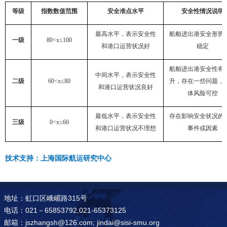
等级
指数数值范围
安全准点水平
安全性情况说明
最高水平，表示安全性
船舶进出港安全形势
一级
80<x≤100
和港口运营状况好
稳定
船舶进出港安全性有
中间水平，表示安全性
二级
60<x≤80
升，存在一些问题，
和港口运营状况良好
体风险可控
最低水平，表示安全性
存在影响安全状况的
三级
0<x≤60
和港口运营状况不理想
事件或因素
技术支持：上海国际航运研究中心
地址：虹口区峨嵋路315号
电话：021－65853792,021-65373125
邮箱：jszhangsh@126.com; jindai@sisi-smu.org