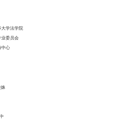
事大学法学院
专业委员会
海中心
婕姝
中